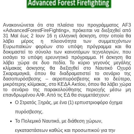
Ανακοινώνεται ότι στα πλαίσια του προγράμματος
AF
3
«
Advanced
Forest
Fire
Fighting
», πρόκειται να διεξαχθεί από
31 Μαϊ έως 2 Ιουν 16 η ελληνική άσκηση, στην οποία θα
λάβει μέρος η πλειονότητα των συμμετεχόντων
Ευρωπαϊκών φορέων στο υπόψη πρόγραμμα και θα
δοκιμαστεί το σύνολο των καινοτόμων τεχνολογιών, που
εισάγει το υπόψη ερευνητικό πρόγραμμα. Η άσκηση θα
λάβει χώρα
σε δυο πεδία. Το κύριο γεγονός μεγάλης
κλίμακας άσκησης θα διεξαχθεί στο Ναυτικό Οχυρό
Σκαραμαγκά, όπου θα διαδραματιστεί το σενάριο της
δασοπυρόσβεσης – αεροπυρόσβεσης και το δεύτερο,
μικρότερης κλίμακας, στο ΚΕΔΑ Ακτίου, όπου θα λάβει χώρα
το σενάριο της παρακολούθησης περιοχής μέσω μη
επανδρωμένου Α/Φ. Από τις ΕΔ θα συμμετάσχουν:
Ο Στρατός Ξηράς, με ένα (1) ερπυστριοφόρο όχημα
πυρόσβεσης.
Το Πολεμικό Ναυτικό, με διάθεση χώρων,
εγκαταστάσεων καθώς και προσωπικού για την