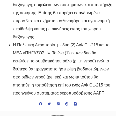
διεξαγωγή, ασφάλεια των συστημάτων και υποστήριξη
της άσκησης. Επίσης θα παρέχει επανδρωμένα
πυροσβεστικά οχήματα, ασθενοφόρο και υγειονομική
περίθαλψη και τις μετακινήσεις εντός του χώρου
διεξαγωγής.
Η Πολεμική Αεροπορία, με δυο (2) Α/Φ
CL
-215 και το
ΜΕΑ «ΠΗΓΑΣΟΣ ΙΙ». Το ένα (1) εκ των δυο θα
εκτελέσει το συμβατικό του ρόλο (ρίψη νερού) ενώ το
δεύτερο θα πραγματοποιήσει ρίψη βιοδιασπώμενων
σφαιριδίων νερού (
pellets
) και ως εκ τούτου θα
απαιτηθεί η τοποθέτηση επί του ενός Α/Φ
CL
-215 του
προηγμένου συστήματος αεροπυρόσβεσης
AAFF
.