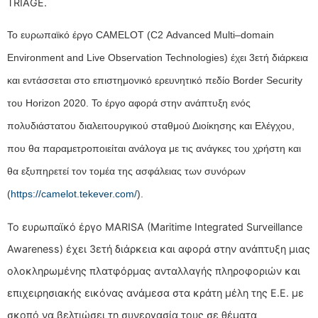
TRIAGE.
Το ευρωπαϊκό έργο CAMELOT (
C
2
Advanced
Multi
–
domain
Environment
and
Live
Observation
Technologies
) έχει
3ετή διάρκε
ια
και εντάσσεται στο επιστημονικό ερευνητικό πεδίο Border Security
του Horizon 2020. Το έργο αφορά στην ανάπτυξη ενός
πολυδιάστατου διαλειτουργικού σταθμού Διοίκησης και Ελέγχου,
που θα παραμετροποιείται ανάλογα με τις ανάγκες του χρήστη και
θα εξυπηρετεί τον τομέα της ασφάλειας των συνόρων
(
https://camelot.tekever.com/
).
Το ευρωπαϊκό έργο MARISA (Maritime Integrated Surveillance
Awareness) έχει 3ετή διάρκεια και αφορά στην ανάπτυξη μιας
ολοκληρωμένης πλατφόρμας ανταλλαγής πληροφοριών και
επιχειρησιακής εικόνας ανάμεσα στα κράτη μέλη της Ε.Ε. με
σκοπό να βελτιώσει τη συνεργασία τους σε θέματα