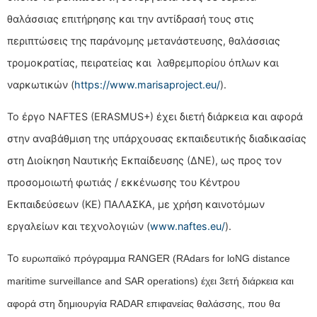
θαλάσσιας επιτήρησης και την αντίδρασή τους στις
περιπτώσεις της παράνομης μετανάστευσης, θαλάσσιας
τρομοκρατίας, πειρατείας και λαθρεμπορίου όπλων και
ναρκωτικών (
https://www.marisaproject.eu/
).
Το έργο NAFTES (ERASMUS+) έχει διετή διάρκεια και αφορά
στην αναβάθμιση της υπάρχουσας εκπαιδευτικής διαδικασίας
στη Διοίκηση Ναυτικής Εκπαίδευσης (ΔΝΕ), ως προς τον
προσομοιωτή φωτιάς / εκκένωσης του Κέντρου
Εκπαιδεύσεων (ΚΕ) ΠΑΛΑΣΚΑ, με χρήση καινοτόμων
εργαλείων και τεχνολογιών (
www.naftes.eu/
).
Το
ευρωπαϊκό πρόγραμμα
RANGER
(
RAdars
for
loNG
distance
maritime
surveillance
and
SAR
operations
) έχει 3ετή διάρκεια και
αφορά στη δημιουργία
RADAR
επιφανείας θαλάσσης, που θα