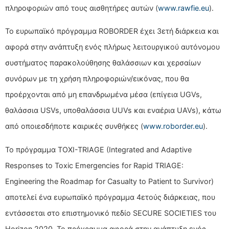
πληροφοριών από τους αισθητήρες αυτών (
www.rawfie.eu
).
Το ευρωπαϊκό πρόγραμμα ROBORDER έχει 3ετή διάρκεια και
αφορά στην ανάπτυξη ενός πλήρως λειτουργικού αυτόνομου
συστήματος παρακολούθησης θαλάσσιων και χερσαίων
συνόρων με τη χρήση πληροφοριών/εικόνας, που θα
προέρχονται από μη επανδρωμένα μέσα (επίγεια UGVs,
θαλάσσια USVs, υποθαλάσσια UUVs και εναέρια UAVs), κάτω
από οποιεσδήποτε καιρικές συνθήκες (
www.roborder.eu
).
Το πρόγραμμα TOXI-TRIAGE (Integrated and Adaptive
Responses to Toxic Emergencies for Rapid TRIAGE:
Engineering the Roadmap for Casualty to Patient to Survivor)
αποτελεί ένα ευρωπαϊκό πρόγραμμα 4ετούς διάρκειας, που
εντάσσεται στο επιστημονικό πεδίο SECURE SOCIETIES του
Horizon 2020. Το πρόγραμμα αφορά στην ανάπτυξη ενός